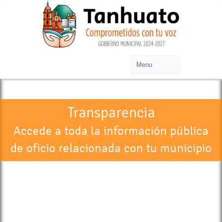
Transparencia
Accede a toda la información pública
de oficio relacionada con tu municipio