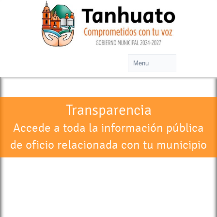
Transparencia
Accede a toda la información pública
de oficio relacionada con tu municipio