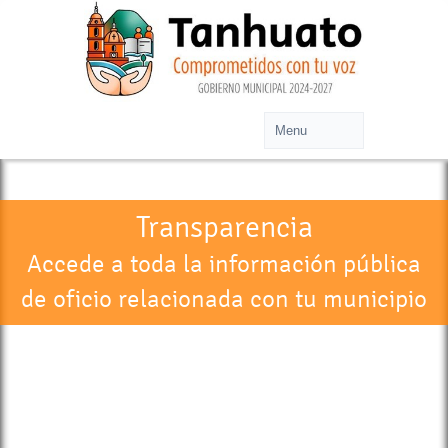
Transparencia
Accede a toda la información pública
de oficio relacionada con tu municipio