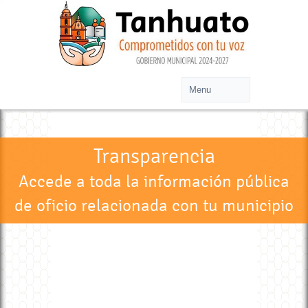
Transparencia
Accede a toda la información pública
de oficio relacionada con tu municipio